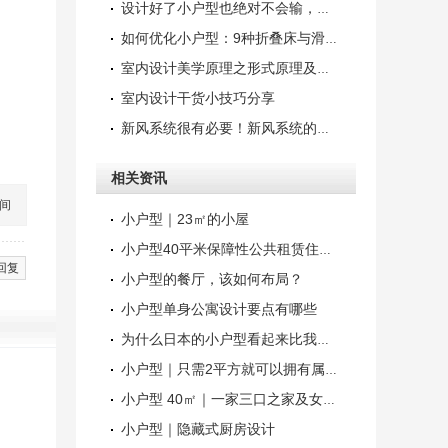
设计好了小户型也绝对不会输，逆袭大房子
如何优化小户型：9种折叠床与滑动床案例
室内设计美学原理之形式原理及运用！
室内设计干货小技巧分享
新风系统很有必要！新风系统的原理了解下
相关资讯
间
小户型｜23㎡的小屋
小户型40平米保障性公共租赁住房设计
回复
小户型的餐厅，该如何布局？
小户型单身公寓设计要点有哪些
为什么日本的小户型看起来比我们大这么
小户型｜只需2平方就可以拥有属于自己的m
小户型 40㎡｜一家三口之家及女主人的瑜
小户型｜隐藏式厨房设计